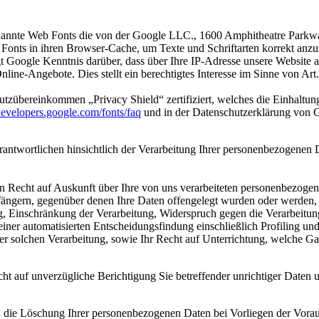
o genannte Web Fonts die von der Google LLC., 1600 Amphitheatre Park
b Fonts in ihren Browser-Cache, um Texte und Schriftarten korrekt a
 Google Kenntnis darüber, dass über Ihre IP-Adresse unsere Website
Online-Angebote. Dies stellt ein berechtigtes Interesse im Sinne von A
tzübereinkommen „Privacy Shield“ zertifiziert, welches die Einhaltun
/developers.google.com/fonts/faq
und in der Datenschutzerklärung von 
ntwortlichen hinsichtlich der Verarbeitung Ihrer personenbezogenen 
Recht auf Auskunft über Ihre von uns verarbeiteten personenbezogenen
ern, gegenüber denen Ihre Daten offengelegt wurden oder werden, die
, Einschränkung der Verarbeitung, Widerspruch gegen die Verarbeitung
ner automatisierten Entscheidungsfindung einschließlich Profiling und
ner solchen Verarbeitung, sowie Ihr Recht auf Unterrichtung, welche G
auf unverzügliche Berichtigung Sie betreffender unrichtiger Daten un
die Löschung Ihrer personenbezogenen Daten bei Vorliegen der Vora