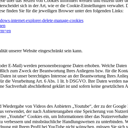
ss Sie über das Setzen von Cookies informiert werden und einzeln übe
erscheidet sich in der Art, wie er die Cookie-Einstellungen verwaltet.
ese finden Sie für die jeweiligen Browser unter den folgenden Links:
ndows-internet-explorer-delete-manage-cookies
nen
lrm=en
ität unserer Website eingeschränkt sein kann.
oder E-Mail) werden personenbezogene Daten erhoben. Welche Daten im
ießlich zum Zweck der Beantwortung Ihres Anliegens bzw. für die Kon
Daten ist unser berechtigtes Interesse an der Beantwortung Ihres Anlie
für die Verarbeitung Art. 6 Abs. 1 lit. b DSGVO. Ihre Daten werden nac
ene Sachverhalt abschließend geklärt ist und sofern keine gesetzlichen
und Wiedergabe von Videos des Anbieters „Youtube“, der zu der Goog
s verwendet, der nach Anbieterangaben eine Speicherung von Nutzerin
bieter „Youtube“ Cookies ein, um Informationen über das Nutzerverhal
t zu verbessern und missbräuchliche Handlungsweisen zu unterbinden. 
nung mit Ihrem Profil bei YouTube nicht wünschen, müssen Sie sich v