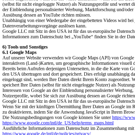
(selbst für nicht eingeloggte Nutzer) als Nutzungsprofile und wertet
der Einblendung personalisierter Werbung, Marktforschung und/oder be
Ausübung dessen an YouTube richten müssen.
Unabhängig von einer Wiedergabe der eingebetteten Videos wird be
Datenverarbeitungsvorgänge auslösen kann.
Google LLC mit Sitz in den USA ist für das us-europäische Datenschu
Informationen zum Datenschutz bei „YouTube“ finden Sie in der Date
6) Tools und Sonstiges
6.1 Google Maps
Auf unserer Website verwenden wir Google Maps (API) von Google 
interaktiven (Land-)Karten, um geographische Informationen visuell d
Bereits beim Aufrufen derjenigen Unterseiten, in die die Karte von 
den USA übertragen und dort gespeichert. Dies erfolgt unabhängig dav
eingeloggt sind, werden Ihre Daten direkt Ihrem Konto zugeordnet. 
speichert Ihre Daten (selbst für nicht eingeloggte Nutzer) als Nutzun
Interessen von Google an der Einblendung personalisierter Werbung, 
Nutzerprofile, wobei Sie sich zur Ausübung dessen an Google richte
Google LLC mit Sitz in den USA ist für das us-europäische Datenschu
Wenn Sie mit der künftigen Übermittlung Ihrer Daten an Google im 
zu deaktivieren, indem Sie die Anwendung JavaScript in Ihrem Browse
Die Nutzungsbedingungen von Google können Sie unter
https://www.
https://www.google.com/intl/de_US/help/terms_maps.html
Ausführliche Informationen zum Datenschutz im Zusammenhang mit d
https://www.google.de/intl/de/policies/privacy/