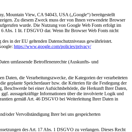
way, Mountain View, CA 94043, USA („Google“) bereitgestellt
nzuzeigen. Zu diesem Zweck muss der von Ihnen verwendete Browser
 aufgerufen wurde. Die Nutzung von Google Web Fonts erfolgt im
rt. 6 Abs. 1 lit. f DSGVO dar. Wenn Ihr Browser Web Fonts nicht
g des in der EU geltenden Datenschutzniveaus gewährleistet.
Google:
https://www.google.com/policies/privacy/
Daten umfassende Betroffenenrechte (Auskunfts- und
 Daten, die Verarbeitungszwecke, die Kategorien der verarbeiteten
 geplante Speicherdauer bzw. die Kriterien für die Festlegung der
, Beschwerde bei einer Aufsichtsbehörde, die Herkunft Ihrer Daten,
 ggf. aussagekräftige Informationen über die involvierte Logik und
arantien gemäß Art. 46 DSGVO bei Weiterleitung Ihrer Daten in
d/oder Vervollständigung Ihrer bei uns gespeicherten
ussetzungen des Art. 17 Abs. 1 DSGVO zu verlangen. Dieses Recht