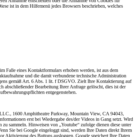
r deren Annahme entscheiden oder die Annahme von Cookies für
 Diese ist in dem Hilfemenü jedes Browsers beschrieben, welches
 Falle eines Kontaktformulars erhoben werden, ist aus dem
taktaufnahme und die damit verbundene technische Administration
gens gemäß Art. 6 Abs. 1 lit. f DSGVO. Zielt Ihre Kontaktierung auf
h abschließender Bearbeitung Ihrer Anfrage gelöscht, dies ist der
 Aufbewahrungspflichten entgegenstehen.
le LLC., 1600 Amphitheatre Parkway, Mountain View, CA 94043,
formationen erst bei Wiedergabe des/der Videos in Gang setzt. Wird
ten zu sammeln. Hinweisen von „Youtube“ zufolge dienen diese unter
Wenn Sie bei Google eingeloggt sind, werden Ihre Daten direkt Ihrem
or Aktivierung des Buttons ausloggen. Google speichert Ihre Daten