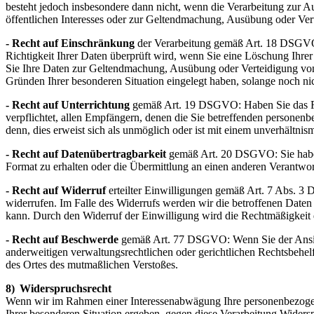
besteht jedoch insbesondere dann nicht, wenn die Verarbeitung zur A
öffentlichen Interesses oder zur Geltendmachung, Ausübung oder Vert
- Recht auf Einschränkung
der Verarbeitung gemäß Art. 18 DSGVO: 
Richtigkeit Ihrer Daten überprüft wird, wenn Sie eine Löschung Ihre
Sie Ihre Daten zur Geltendmachung, Ausübung oder Verteidigung vo
Gründen Ihrer besonderen Situation eingelegt haben, solange noch nic
- Recht auf Unterrichtung
gemäß Art. 19 DSGVO: Haben Sie das Rec
verpflichtet, allen Empfängern, denen die Sie betreffenden personen
denn, dies erweist sich als unmöglich oder ist mit einem unverhältn
- Recht auf Datenübertragbarkeit
gemäß Art. 20 DSGVO: Sie haben 
Format zu erhalten oder die Übermittlung an einen anderen Verantwort
- Recht auf Widerruf
erteilter Einwilligungen gemäß Art. 7 Abs. 3 
widerrufen. Im Falle des Widerrufs werden wir die betroffenen Daten 
kann. Durch den Widerruf der Einwilligung wird die Rechtmäßigkeit d
- Recht auf Beschwerde
gemäß Art. 77 DSGVO: Wenn Sie der Ansicht
anderweitigen verwaltungsrechtlichen oder gerichtlichen Rechtsbehelf
des Ortes des mutmaßlichen Verstoßes.
8)
Widerspruchsrecht
Wenn wir im Rahmen einer Interessenabwägung Ihre personenbezogenen
Ihrer besonderen Situation ergeben, gegen diese Verarbeitung Widers