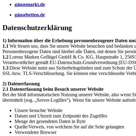
gänsemarkt.de
gänsebetten.de
Datenschutzerklärung
1) Information über die Erhebung personenbezogener Daten un
1.1
Wir freuen uns, dass Sie unsere Website besuchen und bedanken u
Personenbezogene Daten sind hierbei alle Daten, mit denen Sie persön
1.2
Lorenz Marken Geflügel GmbH & Co. KG, Hauptstraße 1, 25693 Gu
Verantwortlicher gemäß EU-Datenschutz-Grundverordnung [EU-DSGVO]
1.3
Diese Website nutzt aus Sicherheitsgründen und zum Schutz der Ü
SSL-bzw. TLS-Verschlüsselung. Sie können eine verschlüsselte Verbi
2) Datenerfassung
2.1
Datenerfassung beim Besuch unserer Website
Bei der bloß informatorischen Nutzung unserer Website, also wenn Sie
übermittelt (sog. „Server-Logfiles“). Wenn Sie unsere Website aufrufe
Unsere besuchte Website
Datum und Uhrzeit zum Zeitpunkt des Zugriffes
Menge der gesendeten Daten in Byte
Quelle/Verweis, von welchem Sie auf die Seite gelangten
Verwendeter Browser