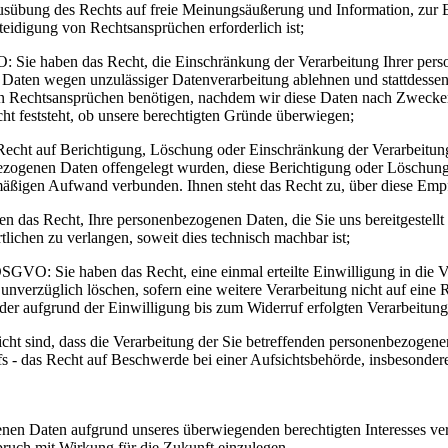
usübung des Rechts auf freie Meinungsäußerung und Information, zur E
eidigung von Rechtsansprüchen erforderlich ist;
Sie haben das Recht, die Einschränkung der Verarbeitung Ihrer perso
r Daten wegen unzulässiger Datenverarbeitung ablehnen und stattdesse
n Rechtsansprüchen benötigen, nachdem wir diese Daten nach Zwecker
ht feststeht, ob unsere berechtigten Gründe überwiegen;
ht auf Berichtigung, Löschung oder Einschränkung der Verarbeitung 
bezogenen Daten offengelegt wurden, diese Berichtigung oder Löschung 
ismäßigen Aufwand verbunden. Ihnen steht das Recht zu, über diese Emp
das Recht, Ihre personenbezogenen Daten, die Sie uns bereitgestellt 
lichen zu verlangen, soweit dies technisch machbar ist;
DSGVO: Sie haben das Recht, eine einmal erteilte Einwilligung in die V
unverzüglich löschen, sofern eine weitere Verarbeitung nicht auf eine
er aufgrund der Einwilligung bis zum Widerruf erfolgten Verarbeitung 
 sind, dass die Verarbeitung der Sie betreffenden personenbezogene
s - das Recht auf Beschwerde bei einer Aufsichtsbehörde, insbesondere i
 Daten aufgrund unseres überwiegenden berechtigten Interesses verarb
pruch mit Wirkung für die Zukunft einzulegen.