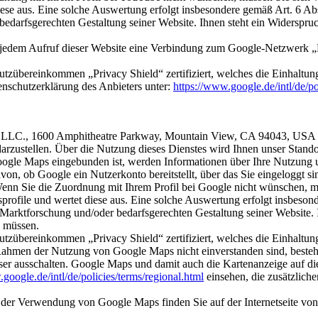
 diese aus. Eine solche Auswertung erfolgt insbesondere gemäß Art. 6 A
darfsgerechten Gestaltung seiner Website. Ihnen steht ein Widerspruch
i jedem Aufruf dieser Website eine Verbindung zum Google-Netzwerk 
tzübereinkommen „Privacy Shield“ zertifiziert, welches die Einhaltun
nschutzerklärung des Anbieters unter:
https://www.google.de/intl/de/po
LLC., 1600 Amphitheatre Parkway, Mountain View, CA 94043, USA (“
arzustellen. Über die Nutzung dieses Dienstes wird Ihnen unser Standor
Google Maps eingebunden ist, werden Informationen über Ihre Nutzung 
on, ob Google ein Nutzerkonto bereitstellt, über das Sie eingeloggt s
Wenn Sie die Zuordnung mit Ihrem Profil bei Google nicht wünschen, m
gsprofile und wertet diese aus. Eine solche Auswertung erfolgt insbeso
Marktforschung und/oder bedarfsgerechten Gestaltung seiner Website. I
n müssen.
tzübereinkommen „Privacy Shield“ zertifiziert, welches die Einhaltun
Rahmen der Nutzung von Google Maps nicht einverstanden sind, besteh
r ausschalten. Google Maps und damit auch die Kartenanzeige auf dies
google.de/intl/de/policies/terms/regional.html
einsehen, die zusätzlic
er Verwendung von Google Maps finden Sie auf der Internetseite von