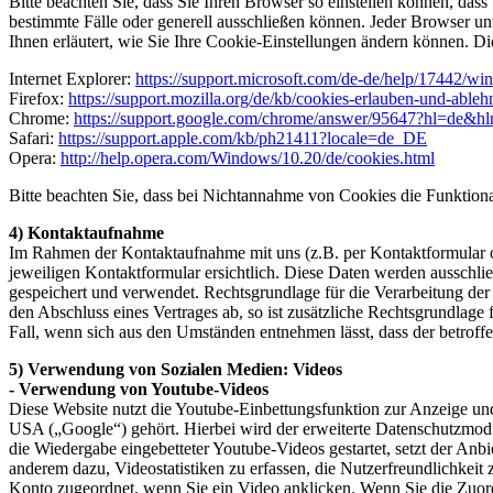
Bitte beachten Sie, dass Sie Ihren Browser so einstellen können, da
bestimmte Fälle oder generell ausschließen können. Jeder Browser unt
Ihnen erläutert, wie Sie Ihre Cookie-Einstellungen ändern können. Di
Internet Explorer:
https://support.microsoft.com/de-de/help/17442/wi
Firefox:
https://support.mozilla.org/de/kb/cookies-erlauben-und-ableh
Chrome:
https://support.google.com/chrome/answer/95647?hl=de&h
Safari:
https://support.apple.com/kb/ph21411?locale=de_DE
Opera:
http://help.opera.com/Windows/10.20/de/cookies.html
Bitte beachten Sie, dass bei Nichtannahme von Cookies die Funktional
4) Kontaktaufnahme
Im Rahmen der Kontaktaufnahme mit uns (z.B. per Kontaktformular 
jeweiligen Kontaktformular ersichtlich. Diese Daten werden ausschl
gespeichert und verwendet. Rechtsgrundlage für die Verarbeitung der 
den Abschluss eines Vertrages ab, so ist zusätzliche Rechtsgrundlage 
Fall, wenn sich aus den Umständen entnehmen lässt, dass der betroff
5) Verwendung von Sozialen Medien: Videos
- Verwendung von Youtube-Videos
Diese Website nutzt die Youtube-Einbettungsfunktion zur Anzeige 
USA („Google“) gehört. Hierbei wird der erweiterte Datenschutzmodu
die Wiedergabe eingebetteter Youtube-Videos gestartet, setzt der An
anderem dazu, Videostatistiken zu erfassen, die Nutzerfreundlichkei
Konto zugeordnet, wenn Sie ein Video anklicken. Wenn Sie die Zuord