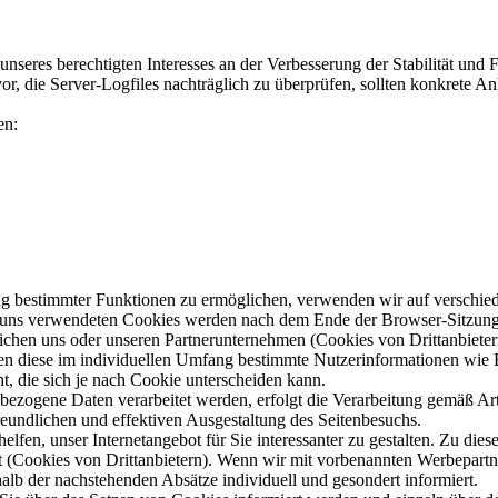
nseres berechtigten Interesses an der Verbesserung der Stabilität und 
vor, die Server-Logfiles nachträglich zu überprüfen, sollten konkrete 
en:
ng bestimmter Funktionen zu ermöglichen, verwenden wir auf verschied
n uns verwendeten Cookies werden nach dem Ende der Browser-Sitzung, 
ichen uns oder unseren Partnerunternehmen (Cookies von Drittanbiete
ten diese im individuellen Umfang bestimmte Nutzerinformationen wie 
, die sich je nach Cookie unterscheiden kann.
ezogene Daten verarbeitet werden, erfolgt die Verarbeitung gemäß Art
reundlichen und effektiven Ausgestaltung des Seitenbesuchs.
lfen, unser Internetangebot für Sie interessanter zu gestalten. Zu di
rt (Cookies von Drittanbietern). Wenn wir mit vorbenannten Werbepartn
lb der nachstehenden Absätze individuell und gesondert informiert.