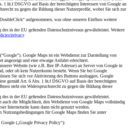
bs. 1 lit.f DSGVO auf Basis der berechtigten Interessen von Google an
srecht zu gegen die Bildung dieser Nutzerprofile, wobei Sie sich zur
„DoubleClick“ aufgenommen, was ohne unseren Einfluss weitere
g des in der EU geltenden Datenschutzniveaus gewährleistet. Weitere
licies/privacy
Google”). Google Maps ist ein Webdienst zur Darstellung von
t angezeigt und eine etwaige Anfahrt erleichtert.
unserer Website (wie z.B. Ihre IP-Adresse) an Server von Google in
ind, oder ob kein Nutzerkonto besteht. Wenn Sie bei Google
üssen Sie sich vor Aktivierung des Buttons ausloggen. Google
ndere gemäß Art. 6 Abs. 1 lit.f DSGVO auf Basis der berechtigten
hnen steht ein Widerspruchsrecht zu gegen die Bildung dieser
g des in der EU geltenden Datenschutzniveaus gewährleistet.
t auch die Möglichkeit, den Webdienst von Google Maps vollständig
er Internetseite kann dann nicht genutzt werden.
hen Nutzungsbedingungen für Google Maps finden Sie unter
 Google („Google Privacy Policy“):