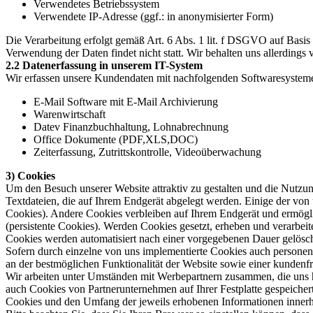
Verwendetes Betriebssystem
Verwendete IP-Adresse (ggf.: in anonymisierter Form)
Die Verarbeitung erfolgt gemäß Art. 6 Abs. 1 lit. f DSGVO auf Basis u
Verwendung der Daten findet nicht statt. Wir behalten uns allerdings 
2.2 Datenerfassung in unserem IT-System
Wir erfassen unsere Kundendaten mit nachfolgenden Softwaresystem
E-Mail Software mit E-Mail Archivierung
Warenwirtschaft
Datev Finanzbuchhaltung, Lohnabrechnung
Office Dokumente (PDF,XLS,DOC)
Zeiterfassung, Zutrittskontrolle, Videoüberwachung
3) Cookies
Um den Besuch unserer Website attraktiv zu gestalten und die Nutzu
Textdateien, die auf Ihrem Endgerät abgelegt werden. Einige der vo
Cookies). Andere Cookies verbleiben auf Ihrem Endgerät und ermögl
(persistente Cookies). Werden Cookies gesetzt, erheben und verarbei
Cookies werden automatisiert nach einer vorgegebenen Dauer gelöscht
Sofern durch einzelne von uns implementierte Cookies auch personenb
an der bestmöglichen Funktionalität der Website sowie einer kundenf
Wir arbeiten unter Umständen mit Werbepartnern zusammen, die uns he
auch Cookies von Partnerunternehmen auf Ihrer Festplatte gespeiche
Cookies und den Umfang der jeweils erhobenen Informationen innerha