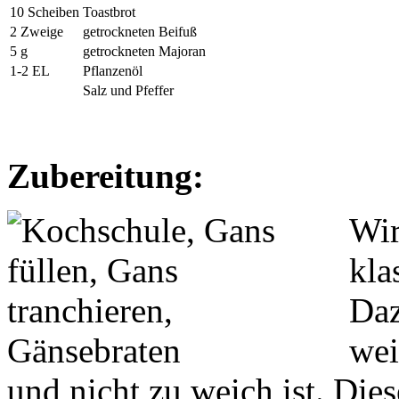
10 Scheiben
Toastbrot
2 Zweige
getrockneten Beifuß
5 g
getrockneten Majoran
1-2 EL
Pflanzenöl
Salz und Pfeffer
Zubereitung:
Wir
kla
Daz
wei
und nicht zu weich ist. Dies