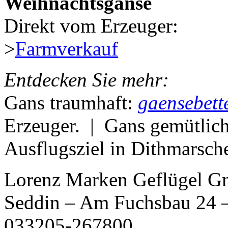
Weihnachtsgänse
Direkt vom Erzeuger:
>
Farmverkauf
Entdecken Sie mehr:
Gans traumhaft:
gaensebett
Erzeuger. | Gans gemütlic
Ausflugsziel in Dithmarsch
Lorenz Marken Geflügel G
Seddin – Am Fuchsbau 24 –
033205-267800